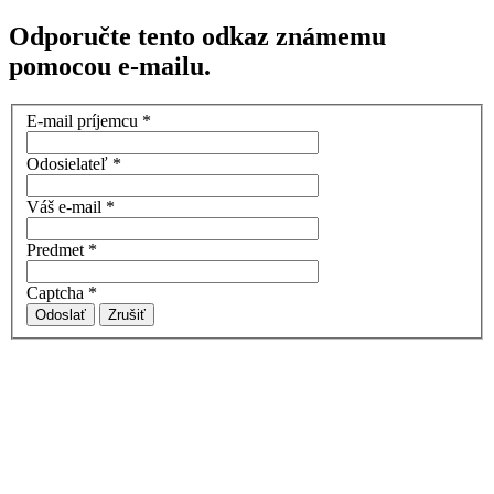
Odporučte tento odkaz známemu
pomocou e-mailu.
E-mail príjemcu
*
Odosielateľ
*
Váš e-mail
*
Predmet
*
Captcha
*
Odoslať
Zrušiť