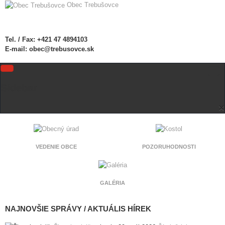
Obec Trebušovce
Tel. / Fax:
+421 47 4894103
E-mail:
obec@trebusovce.sk
Sidebar
×
VEDENIE OBCE
POZORUHODNOSTI
GALÉRIA
NAJNOVŠIE SPRÁVY / AKTUÁLIS HÍREK