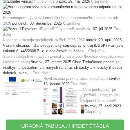
Žltnutie viniča
piatok, 29. máj 2026
Čítaj ďalej
Harmonogram vývozov komunálneho a separovaného odpadu na rok
2026
pondelok, 08. december 2025
Čítaj ďalej
Pozor!!! Figyelem!!!
pondelok, 07. júl 2025
Čítaj
ďalej
Koncepcia rozvoja sociálnych služieb 2026-2032
utorok, 29. apríl 2025
Vážení občania, Banskobystrický samosprávny kraj (BBSK) v zmysle
zákona č. 448/2008 Z. z. o sociálnych službách...
Čítaj ďalej
Súpis všetkých vnímavých zvierat v našej obci (hovädzí dobytok, ovce,
kozy a ošípané)
štvrtok, 27. marec 2025
Obec Trebušovce oznamuje
všetkým chovateľom vnímavých na vírus slintačky a krívačky (hovädzí
dobytok, ovce,...
Čítaj ďalej
Revitalizácia parku v obci Trebušovce
štvrtok,
16. január 2025
Čítaj ďalej
Ako postupovať pri
požiari!!! Hogyan kell
eljárni tűz esetén!!!
štvrtok, 27. apríl 2023
Čítaj ďalej
ÚRADNÁ TABUĽA / HIRDETŐTÁBLA