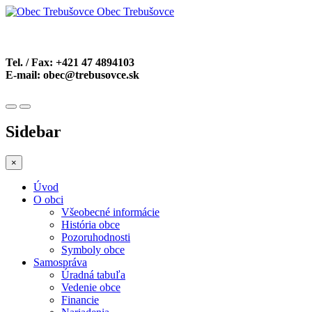
Obec Trebušovce
Tel. / Fax:
+421 47 4894103
E-mail:
obec@trebusovce.sk
Sidebar
×
Úvod
O obci
Všeobecné informácie
História obce
Pozoruhodnosti
Symboly obce
Samospráva
Úradná tabuľa
Vedenie obce
Financie