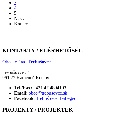
3
4
5
Nasl.
Koniec
KONTAKTY / ELÉRHETŐSÉG
Obecný úrad
Trebušovce
Trebušovce 34
991 27 Kamenné Kosihy
Tel./Fax:
+421 47 4894103
Email:
obec@trebusovce.sk
Facebook
:
Trebušovce-Terbegec
PROJEKTY / PROJEKTEK