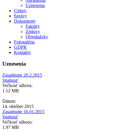
Nariadenia
Uznesenia
Cirkev
Správy
Dokumenty
Faktúry
Zmluvy
Objednávky
Fotogaléria
GDPR
Kontakty
Uznesenia
Zasadnutie 20.2.2015
Stiahnuť
Veľkosť súboru:
1.12 MB
Dátum:
14. október 2015
Zasadnutie 16.01.2015
Stiahnuť
Veľkosť súboru:
1.97 MB