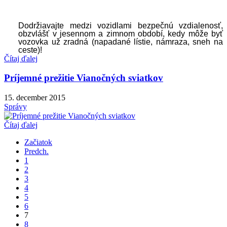
Dodržiavajte medzi vozidlami bezpečnú vzdialenosť,
obzvlášť v jesennom a zimnom období, kedy môže byť
vozovka už zradná (napadané lístie, námraza, sneh na
ceste)!
Čítaj ďalej
Príjemné prežitie Vianočných sviatkov
15. december 2015
Správy
Čítaj ďalej
Začiatok
Predch.
1
2
3
4
5
6
7
8