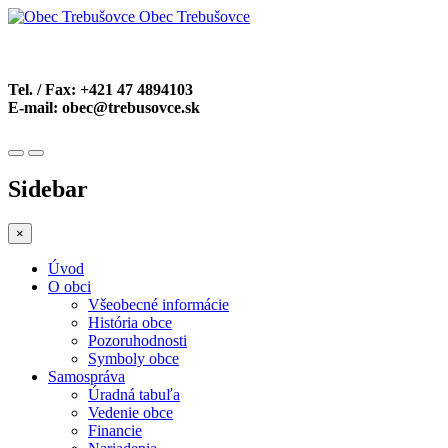
Obec Trebušovce
Tel. / Fax:
+421 47 4894103
E-mail:
obec@trebusovce.sk
Sidebar
×
Úvod
O obci
Všeobecné informácie
História obce
Pozoruhodnosti
Symboly obce
Samospráva
Úradná tabuľa
Vedenie obce
Financie