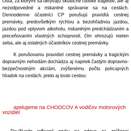
čísla, za ktorými sa ukrývajú skutočné ľudské tragédie, ale aj
nezodpovedné a riskantné správanie sa na cestách.
Dennodenne účastníci CP porušujú pravidlá cestnej
premávky, predovšetkým rýchlou a bezohľadnou jazdou,
jazdou pod vplyvom alkoholu, riskantným predchádzaním a
preceňovaním vlastných schopností, čím ohrozujú nielen
seba, ale aj ostatných účastníkov cestnej premávky.
K porušovaniu pravidiel cestnej premávky a tragickým
dopravným nehodám dochádza aj napriek častým dopravno-
bezpečnostným akciám, zvýšenému počtu policajných
hliadok na cestách, preto aj touto cestou:
apelujeme na CHODCOV A vodičov motorových
vozidiel