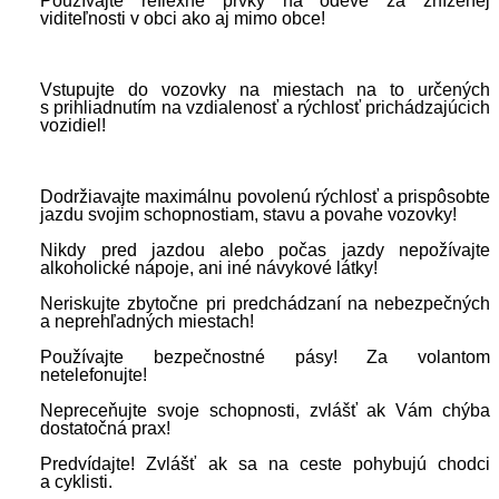
Používajte reflexné prvky na odeve za zníženej
viditeľnosti v obci ako aj mimo obce!
Vstupujte do vozovky na miestach na to určených
s prihliadnutím na vzdialenosť a rýchlosť prichádzajúcich
vozidiel!
Dodržiavajte maximálnu povolenú rýchlosť a prispôsobte
jazdu svojim schopnostiam, stavu a povahe vozovky!
Nikdy pred jazdou alebo počas jazdy nepožívajte
alkoholické nápoje, ani iné návykové látky!
Neriskujte zbytočne pri predchádzaní na nebezpečných
a neprehľadných miestach!
Používajte bezpečnostné pásy! Za volantom
netelefonujte!
Nepreceňujte svoje schopnosti, zvlášť ak Vám chýba
dostatočná prax!
Predvídajte! Zvlášť ak sa na ceste pohybujú chodci
a cyklisti.