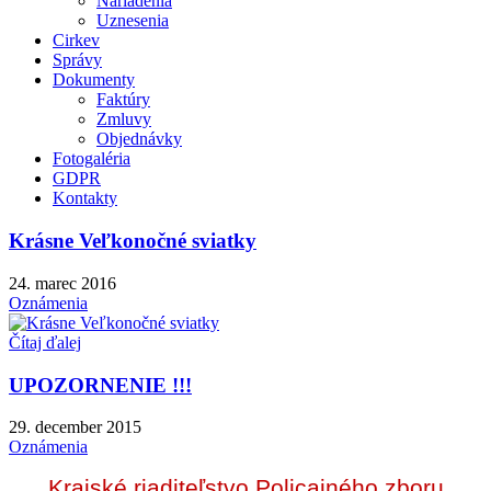
Nariadenia
Uznesenia
Cirkev
Správy
Dokumenty
Faktúry
Zmluvy
Objednávky
Fotogaléria
GDPR
Kontakty
Krásne Veľkonočné sviatky
24. marec 2016
Oznámenia
Čítaj ďalej
UPOZORNENIE !!!
29. december 2015
Oznámenia
Krajské riaditeľstvo Policajného zboru